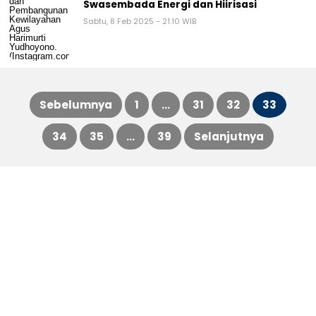
Swasembada Energi dan Hiirisasi
Sabtu, 8 Feb 2025 - 21:10 WIB
Sebelumnya
1
…
31
32
33
Paginasi
34
35
…
39
Selanjutnya
pos