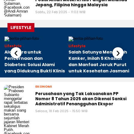
Jepang, Filipina hingga Malaysia
Sabtu, 22 Feb 2025 - 11:03 WIB
LIFESTYLE
Lifestyle
Lifestyle
‹
›
a
Aloe Vera untuk
Salah Satunya Mencegah
Pencernaan dan
Kanker, Inilah 5 Khasiat
Diabetes: Solusi Alami
dan Manfaat Jeruk Purut
yang Didukung Bukti Klinis
untuk Kesehatan Jasmani
EKONOMI
Perusahaan yang Tak Laksanakan PP
Nomor 8 Tahun 2025 akan Dikenai Sanksi
Administratif Penangguhan Ekspor
Selasa, 18 Feb 2025 - 15:50 WIB