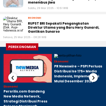
menembus jiwa
Sabtu, 29 Mar 2025 - 10:51 WIB
EKONOMI
RUPST BRI Sepakati Pengangkatan
Direktur Utama yang Baru Hery Gunardi,
Gantikan Sunarso
Selasa, 25 Mar 2025 - 08:28 WIB
PEREKONOMIAN
Ekonomi
PR Newswire – PSPI Perluas
Distribusi ke 175+ Media
‹
›
Indonesia, Implementasi
Mulai Desember 2025
Ekonomi
Persrilis.com Gandeng
New Media Network,
Strategi Distribusi Press