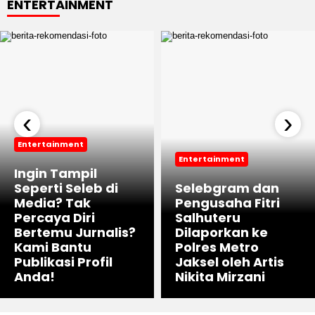
ENTERTAINMENT
‹
›
Entertainment
Entertainment
Ingin Tampil
Seperti Seleb di
Selebgram dan
Media? Tak
Pengusaha Fitri
Percaya Diri
Salhuteru
Bertemu Jurnalis?
Dilaporkan ke
Kami Bantu
Polres Metro
Publikasi Profil
Jaksel oleh Artis
Anda!
Nikita Mirzani