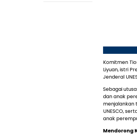
Komitmen Tion
Liyuan, istri 
Jenderal UNES
Sebagai utus
dan anak per
menjalankan 
UNESCO, sert
anak perempua
Mendorong K