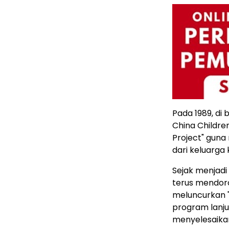
Pada 1989, di
China Childre
Project" gun
dari keluarg
Sejak menjadi
terus mendor
meluncurkan "
program lanj
menyelesaikan