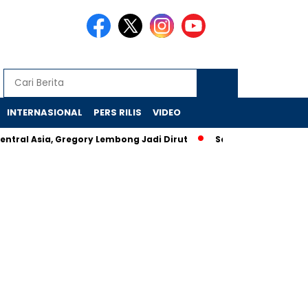
INTERNASIONAL
PERS RILIS
VIDEO
Asia, Gregory Lembong Jadi Dirut
Salah Satu Alasan Pentingn