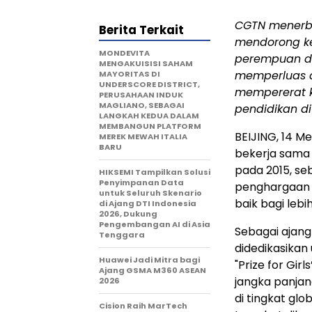
CGTN menerbit
Berita Terkait
mendorong k
MONDEVITA
perempuan di 
MENGAKUISISI SAHAM
memperluas a
MAYORITAS DI
UNDERSCORE DISTRICT,
mempererat k
PERUSAHAAN INDUK
MAGLIANO, SEBAGAI
pendidikan di
LANGKAH KEDUA DALAM
MEMBANGUN PLATFORM
BEIJING, 14 M
MEREK MEWAH ITALIA
BARU
bekerja sama 
pada 2015, se
HIKSEMI Tampilkan Solusi
Penyimpanan Data
penghargaan 
untuk Seluruh Skenario
baik bagi leb
di Ajang DTI Indonesia
2026, Dukung
Pengembangan AI di Asia
Sebagai ajan
Tenggara
didedikasika
Huawei Jadi Mitra bagi
"Prize for Gi
Ajang GSMA M360 ASEAN
jangka panja
2026
di tingkat gl
Cision Raih MarTech