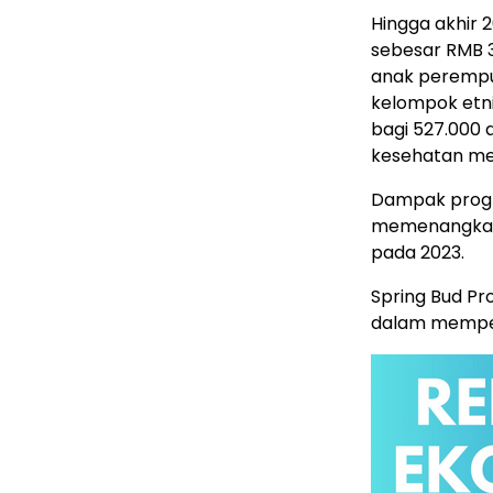
Hingga akhir 
sebesar RMB 3,
anak perempua
kelompok etni
bagi 527.000
kesehatan me
Dampak progra
memenangkan 
pada 2023.
Spring Bud Pr
dalam memper