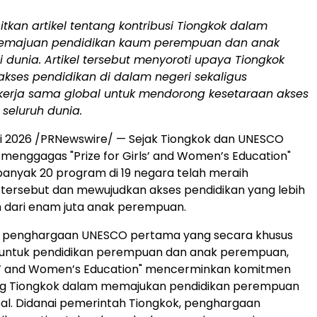
kan artikel tentang kontribusi Tiongkok dalam
emajuan pendidikan kaum perempuan dan anak
dunia. Artikel tersebut menyoroti upaya Tiongkok
kses pendidikan di dalam negeri sekaligus
erja sama global untuk mendorong kesetaraan akses
 seluruh dunia.
ei 2026 /PRNewswire/ — Sejak Tiongkok dan UNESCO
menggagas "Prize for Girls’ and Women’s Education"
banyak 20 program di 19 negara telah meraih
tersebut dan mewujudkan akses pendidikan yang lebih
ih dari enam juta anak perempuan.
g penghargaan UNESCO pertama yang secara khusus
n untuk pendidikan perempuan dan anak perempuan,
rls’ and Women’s Education" mencerminkan komitmen
ng Tiongkok dalam memajukan pendidikan perempuan
obal. Didanai pemerintah Tiongkok, penghargaan