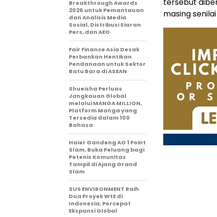
tersebut dibe
Breakthrough Awards
2026 untuk Pemantauan
masing senil
dan Analisis Media
Sosial, Distribusi Siaran
Pers, dan AEO
Fair Finance Asia Desak
Perbankan Hentikan
Pendanaan untuk Sektor
Batu Bara di ASEAN
Shueisha Perluas
Jangkauan Global
melalui MANGA MILLION,
Platform Manga yang
Tersedia dalam 100
Bahasa
Haier Gandeng AO 1 Point
Slam, Buka Peluang bagi
Petenis Komunitas
Tampil di Ajang Grand
Slam
SUS ENVIRONMENT Raih
Dua Proyek WtE di
Indonesia, Percepat
Ekspansi Global