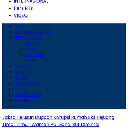
INTERNASIONAL
Pers Rilis
VIDEO
Home
INFO INFRASTRUKTUR
PEREKONOMIAN
Ekonomi
Bisnis
ESG / TJSL
UMKM
Nasional
Politik
Lifestyle
Entertainment
SPORT
INTERNASIONAL
Pers Rilis
VIDEO
Jaksa Telusuri Dugaan Korupsi Rumah Eks Pejuang
Timor Timur, Wamen PU Diana Ikut Dimintai