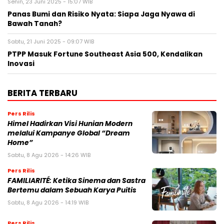
Senin, 23 Juni 2025 - 15:07 WIB
Panas Bumi dan Risiko Nyata: Siapa Jaga Nyawa di
Bawah Tanah?
Sabtu, 21 Juni 2025 - 09:07 WIB
PTPP Masuk Fortune Southeast Asia 500, Kendalikan
Inovasi
BERITA TERBARU
Pers Rilis
Himel Hadirkan Visi Hunian Modern
melalui Kampanye Global “Dream
Home”
Sabtu, 8 Agu 2026 - 14:26 WIB
Pers Rilis
FAMILIARITÉ: Ketika Sinema dan Sastra
Bertemu dalam Sebuah Karya Puitis
Sabtu, 8 Agu 2026 - 14:19 WIB
Pers Rilis