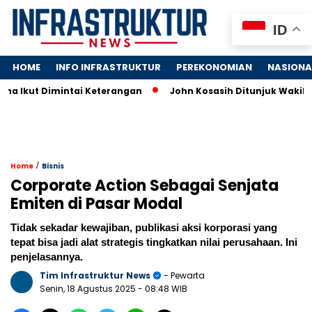
ID
HOME
INFO INFRASTRUKTUR
PEREKONOMIAN
NASIONA
 Dimintai Keterangan
John Kosasih Ditunjuk Wakil Dirut, Pe
/
Home
Bisnis
Corporate Action Sebagai Senjata
Emiten di Pasar Modal
Tidak sekadar kewajiban, publikasi aksi korporasi yang
tepat bisa jadi alat strategis tingkatkan nilai perusahaan. Ini
penjelasannya.
Tim Infrastruktur News
- Pewarta
Senin, 18 Agustus 2025
- 08:48 WIB