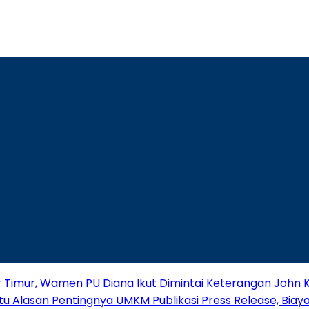
r Timur, Wamen PU Diana Ikut Dimintai Keterangan
John K
tu Alasan Pentingnya UMKM Publikasi Press Release, Biaya