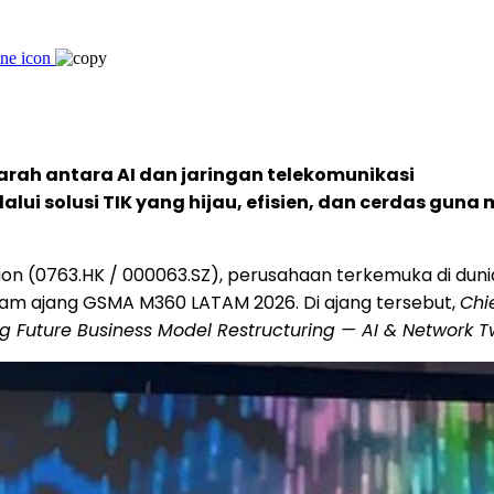
rah antara AI dan jaringan telekomunikasi
alui solusi TIK yang hijau, efisien, dan cerdas gun
n (0763.HK / 000063.SZ), perusahaan terkemuka di duni
dalam ajang GSMA M360 LATAM 2026. Di ajang tersebut,
Chi
ng Future Business Model Restructuring — AI & Network 