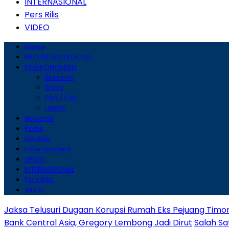
INTERNASIONAL
Pers Rilis
VIDEO
Home
INFO INFRASTRUKTUR
PEREKONOMIAN
Ekonomi
Bisnis
ESG / TJSL
UMKM
Nasional
Politik
Lifestyle
Entertainment
SPORT
INTERNASIONAL
Pers Rilis
VIDEO
Jaksa Telusuri Dugaan Korupsi Rumah Eks Pejuang Timo
Bank Central Asia, Gregory Lembong Jadi Dirut
Salah Sa