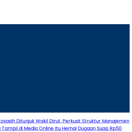
osasih Ditunjuk Wakil Dirut, Perkuat Struktur Manajemen
 Tampil di Media Online Itu Hemai
Dugaan Suap Rp50