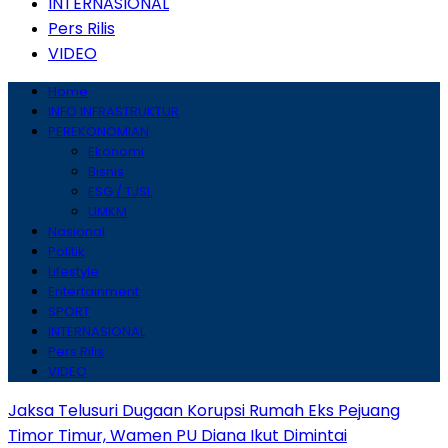
INTERNASIONAL
Pers Rilis
VIDEO
Home
INFO INFRASTRUKTUR
PEREKONOMIAN
Ekonomi
Bisnis
ESG / TJSL
UMKM
Nasional
Politik
Lifestyle
Entertainment
SPORT
INTERNASIONAL
Pers Rilis
VIDEO
Jaksa Telusuri Dugaan Korupsi Rumah Eks Pejuang
Timor Timur, Wamen PU Diana Ikut Dimintai