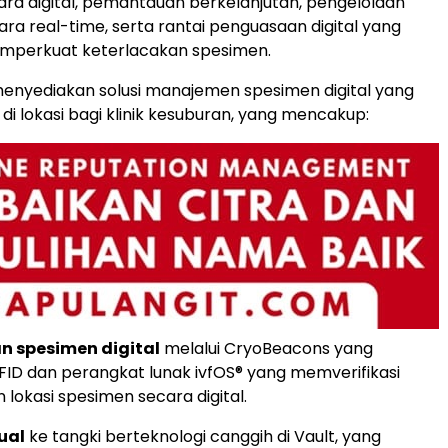
ra digital, pemantauan berkelanjutan, pengelolaan
ara real-time, serta rantai penguasaan digital yang
perkuat keterlacakan spesimen.
enyediakan solusi manajemen spesimen digital yang
di lokasi bagi klinik kesuburan, yang mencakup:
n spesimen digital
melalui CryoBeacons yang
RFID dan perangkat lunak ivfOS® yang memverifikasi
n lokasi spesimen secara digital.
ual
ke tangki berteknologi canggih di Vault, yang