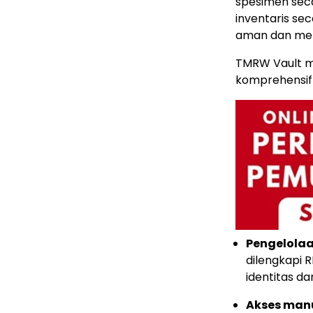
spesimen seca
inventaris sec
aman dan mem
TMRW Vault m
komprehensif 
Pengelolaa
dilengkapi 
identitas da
Akses man