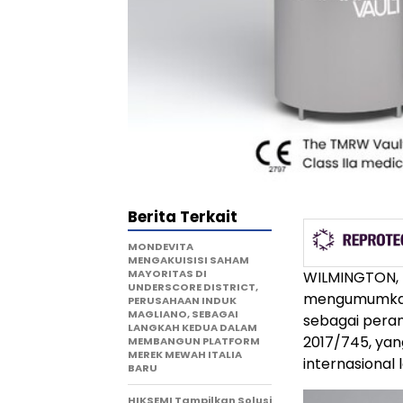
Berita Terkait
MONDEVITA
MENGAKUISISI SAHAM
MAYORITAS DI
WILMINGTON, 
UNDERSCORE DISTRICT,
mengumumkan
PERUSAHAAN INDUK
MAGLIANO, SEBAGAI
sebagai peran
LANGKAH KEDUA DALAM
2017/745, yan
MEMBANGUN PLATFORM
MEREK MEWAH ITALIA
internasional
BARU
HIKSEMI Tampilkan Solusi