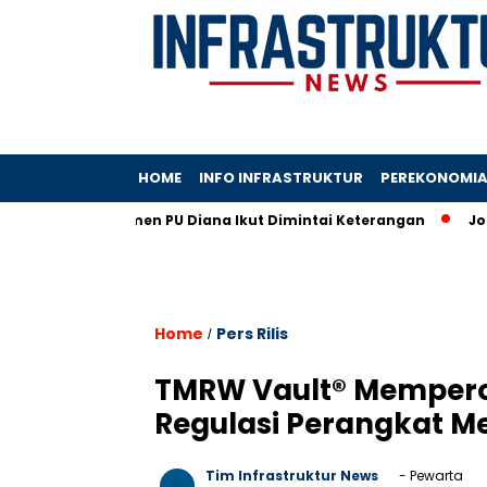
HOME
INFO INFRASTRUKTUR
PEREKONOMI
 Timur, Wamen PU Diana Ikut Dimintai Keterangan
John Kosa
Home
Pers Rilis
/
TMRW Vault® Memperol
Regulasi Perangkat M
Tim Infrastruktur News
- Pewarta