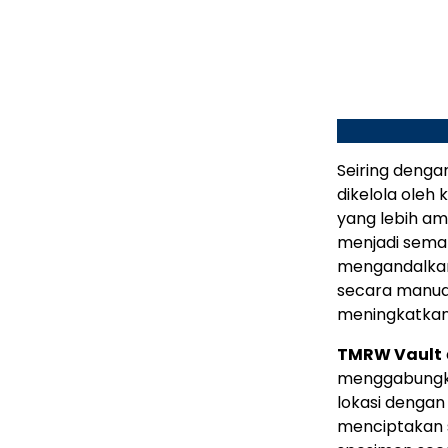
Seiring denga
dikelola oleh
yang lebih am
menjadi semaki
mengandalkan
secara manual
meningkatkan 
TMRW Vault
menggabungkan
lokasi dengan
menciptakan s