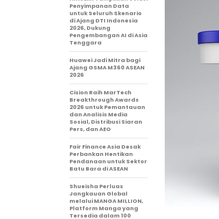
Penyimpanan Data
untuk Seluruh Skenario
di Ajang DTI Indonesia
2026, Dukung
Pengembangan AI di Asia
Tenggara
Huawei Jadi Mitra bagi
Ajang GSMA M360 ASEAN
2026
Cision Raih MarTech
Breakthrough Awards
2026 untuk Pemantauan
dan Analisis Media
Sosial, Distribusi Siaran
Pers, dan AEO
Fair Finance Asia Desak
Perbankan Hentikan
Pendanaan untuk Sektor
Batu Bara di ASEAN
Shueisha Perluas
Jangkauan Global
melalui MANGA MILLION,
Platform Manga yang
Tersedia dalam 100