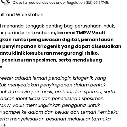
lt and Workstation
i menandai tonggak penting bagi perusahaan induk,
upun industri kesuburan
, karena TMRW Vault
an rantai pengawasan digital, pemantauan
n penyimpanan kriogenik yang dapat disesuaikan
tu klinik kesuburan mengurangi risiko,
penelusuran spesimen, serta mendukung
n.
eezer adalah lemari pendingin kriogenik yang
ntuk menyediakan penyimpanan dalam bentuk
 untuk menyimpan oosit, embrio, dan sperma, serta
hkan identifikasi dan penelusuran spesimen.
 TMRW Vault memungkinkan pengguna untuk
sampel ke dalam dan keluar dari Lemari Pembeku
erta menyelesaikan pesanan melalui antarmuka
ak.