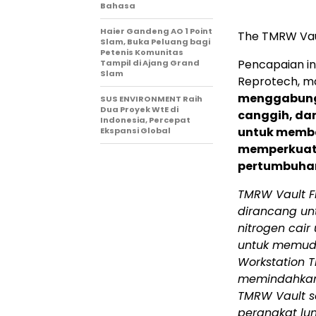
Bahasa
Haier Gandeng AO 1 Point
The TMRW Vau
Slam, Buka Peluang bagi
Petenis Komunitas
Pencapaian in
Tampil di Ajang Grand
Slam
Reprotech, ma
menggabungk
SUS ENVIRONMENT Raih
Dua Proyek WtE di
canggih, da
Indonesia, Percepat
untuk memban
Ekspansi Global
memperkuat 
pertumbuha
TMRW Vault Fr
dirancang u
nitrogen cair
untuk memuda
Workstation
memindahkan 
TMRW Vault s
perangkat lun