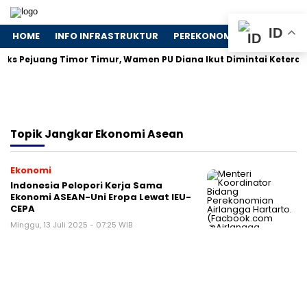
ID
HOME
INFO INFRASTRUKTUR
PEREKONOMIAN
NASIONA
Eks Pejuang Timor Timur, Wamen PU Diana Ikut Dimintai Keteran
Topik
Jangkar Ekonomi Asean
Ekonomi
Indonesia Pelopori Kerja Sama
Ekonomi ASEAN-Uni Eropa Lewat IEU-
CEPA
Minggu, 13 Juli 2025 - 07:25 WIB