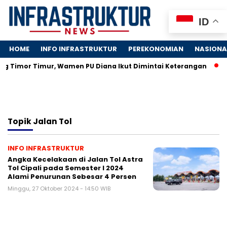
ID
HOME
INFO INFRASTRUKTUR
PEREKONOMIAN
NASIONA
ng Timor Timur, Wamen PU Diana Ikut Dimintai Keterangan
J
Topik
Jalan Tol
INFO INFRASTRUKTUR
Angka Kecelakaan di Jalan Tol Astra
Tol Cipali pada Semester I 2024
Alami Penurunan Sebesar 4 Persen
Minggu, 27 Oktober 2024 - 14:50 WIB