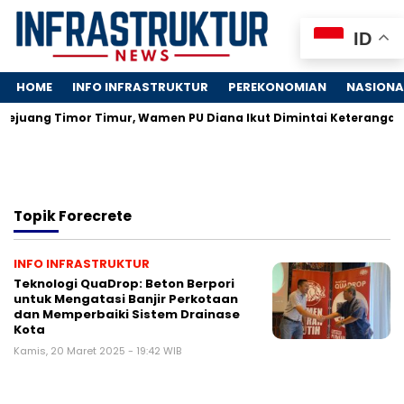
ID
HOME
INFO INFRASTRUKTUR
PEREKONOMIAN
NASIONA
Pejuang Timor Timur, Wamen PU Diana Ikut Dimintai Keterangan
Topik
Forecrete
INFO INFRASTRUKTUR
Teknologi QuaDrop: Beton Berpori
untuk Mengatasi Banjir Perkotaan
dan Memperbaiki Sistem Drainase
Kota
Kamis, 20 Maret 2025 - 19:42 WIB