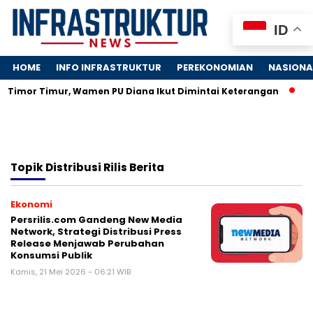
ID
HOME
INFO INFRASTRUKTUR
PEREKONOMIAN
NASIONA
g Timor Timur, Wamen PU Diana Ikut Dimintai Keterangan
Jo
Topik
Distribusi Rilis Berita
Ekonomi
Persrilis.com Gandeng New Media
Network, Strategi Distribusi Press
Release Menjawab Perubahan
Konsumsi Publik
Kamis, 21 Mei 2026 - 06:21 WIB