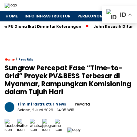
ID
HOME
INFO INFRASTRUKTUR
PEREKONOMIAN
NASIONA
Diana Ikut Dimintai Keterangan
John Kosasih Ditunjuk Waki
/
Home
Pers Rilis
Sungrow Percepat Fase “Time-to-
Grid” Proyek PV&BESS Terbesar di
Myanmar, Rampungkan Komisioning
dalam Tujuh Hari
Tim Infrastruktur News
- Pewarta
Selasa, 2 Juni 2026
- 14:35 WIB