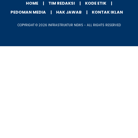
HOME
TIM REDAKSI
KODE ETIK
PEDOMAN MEDIA
HAK JAWAB
KONTAK IKLAN
COPYRIGHT © 2026 INFRASTRUKTUR NEWS - ALL RIGHTS RESERVED