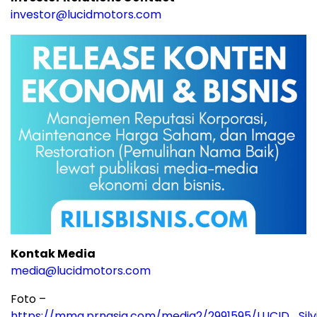
investor@lucidmotors.com
Kontak Media
media@lucidmotors.com
Foto –
https://mma.prnasia.com/media2/2991595/LUCID_Silv