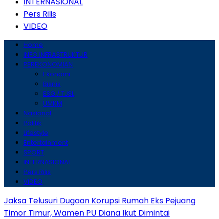
INTERNASIONAL
Pers Rilis
VIDEO
Home
INFO INFRASTRUKTUR
PEREKONOMIAN
Ekonomi
Bisnis
ESG / TJSL
UMKM
Nasional
Politik
Lifestyle
Entertainment
SPORT
INTERNASIONAL
Pers Rilis
VIDEO
Jaksa Telusuri Dugaan Korupsi Rumah Eks Pejuang
Timor Timur, Wamen PU Diana Ikut Dimintai