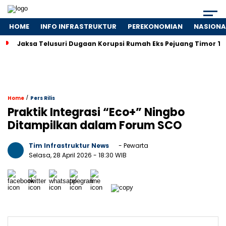
HOME
INFO INFRASTRUKTUR
PEREKONOMIAN
NASIONA
Jaksa Telusuri Dugaan Korupsi Rumah Eks Pejuang Timor T
/
Home
Pers Rilis
Praktik Integrasi “Eco+” Ningbo
Ditampilkan dalam Forum SCO
Tim Infrastruktur News
- Pewarta
Selasa, 28 April 2026
- 18:30 WIB