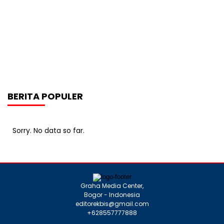
BERITA POPULER
Sorry. No data so far.
Graha Media Center,
Bogor - Indonesia
editorekbis@gmail.com
+628557777888