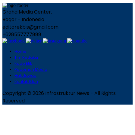
Graha Media Center,
Bogor - Indonesia
editorekbis@gmail.com
+628557777888
Home
Tim Redaksi
Kode Etik
Pedoman Media
Hak Jawab
Kontak Iklan
Copyright © 2026 Infrastruktur News - All Rights
Reserved