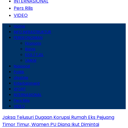
INTERNASIONAL
Pers Rilis
VIDEO
Home
INFO INFRASTRUKTUR
PEREKONOMIAN
Ekonomi
Bisnis
ESG / TJSL
UMKM
Nasional
Politik
Lifestyle
Entertainment
SPORT
INTERNASIONAL
Pers Rilis
VIDEO
Jaksa Telusuri Dugaan Korupsi Rumah Eks Pejuang
Timor Timur, Wamen PU Diana Ikut Dimintai