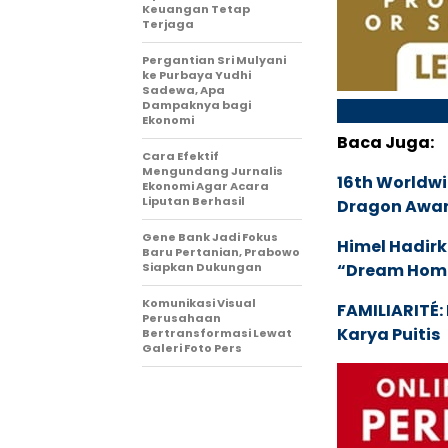
Keuangan Tetap
Terjaga
Pergantian Sri Mulyani
ke Purbaya Yudhi
Sadewa, Apa
Dampaknya bagi
Ekonomi
Baca Juga:
Cara Efektif
Mengundang Jurnalis
16th Worldwi
Ekonomi Agar Acara
Liputan Berhasil
Dragon Award
Gene Bank Jadi Fokus
Himel Hadirk
Baru Pertanian, Prabowo
Siapkan Dukungan
“Dream Hom
Komunikasi Visual
FAMILIARITÉ
Perusahaan
Karya Puitis
Bertransformasi Lewat
Galeri Foto Pers