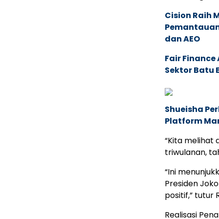
Cision Raih
Pemantauan d
dan AEO
Fair Financ
Sektor Batu 
Shueisha Pe
Platform Ma
“Kita melihat a
triwulanan, ta
“Ini menunjukk
Presiden Jok
positif,” tutur
Realisasi Pen