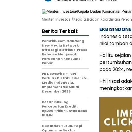
Menteri Investasi/Kepala Badan Koordinasi Pen
EKBISINDONE
Berita Terkait
Indonesia tet
Persrilis.com Gandeng
nilai tambah 
New Media Network,
Strategi Distribusi Press
Release Menjawab
Hal itu sejal
Perubahan Konsumsi
pertumbuhan e
Publik
pada 2024, rea
PR Newswire – PSPI
Perluas Distribusi ke 175+
Hhilirisasi a
Media Indonesia,
Implementasi Mulai
meningkatkan 
Desember 2025
Rosan Dukung
Percepatan Kredit:
Rp200 Triliun untuk Bank
BUMN
CSA Index Turun, Tapi
Optimisme Sektor