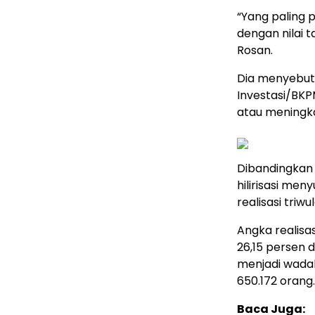
“Yang paling p
dengan nilai
Rosan.
Dia menyebutk
Investasi/BKPM
atau meningka
Dibandingkan
hilirisasi men
realisasi triwu
Angka realisa
26,15 persen d
menjadi wada
650.172 orang.
Baca Juga: