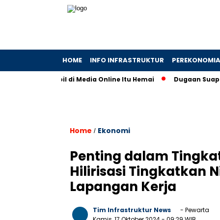
HOME
INFO INFRASTRUKTUR
PEREKONOMI
Biaya Tampil di Media Online Itu Hemai
Dugaan Suap Rp50 Mi
Home
Ekonomi
/
Penting dalam Tingkat
Hilirisasi Tingkatkan
Lapangan Kerja
Tim Infrastruktur News
- Pewarta
Kamis, 17 Oktober 2024
- 09:29 WIB