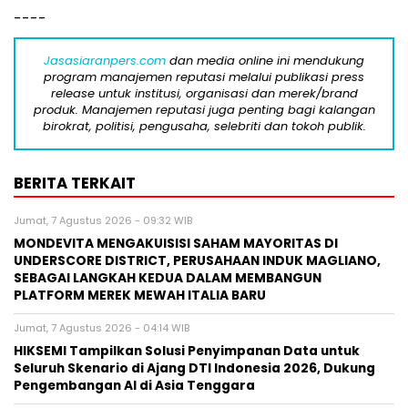
----
Jasasiaranpers.com
dan media online ini mendukung
program manajemen reputasi melalui publikasi press
release untuk institusi, organisasi dan merek/brand
produk. Manajemen reputasi juga penting bagi kalangan
birokrat, politisi, pengusaha, selebriti dan tokoh publik.
BERITA TERKAIT
Jumat, 7 Agustus 2026 - 09:32 WIB
MONDEVITA MENGAKUISISI SAHAM MAYORITAS DI
UNDERSCORE DISTRICT, PERUSAHAAN INDUK MAGLIANO,
SEBAGAI LANGKAH KEDUA DALAM MEMBANGUN
PLATFORM MEREK MEWAH ITALIA BARU
Jumat, 7 Agustus 2026 - 04:14 WIB
HIKSEMI Tampilkan Solusi Penyimpanan Data untuk
Seluruh Skenario di Ajang DTI Indonesia 2026, Dukung
Pengembangan AI di Asia Tenggara