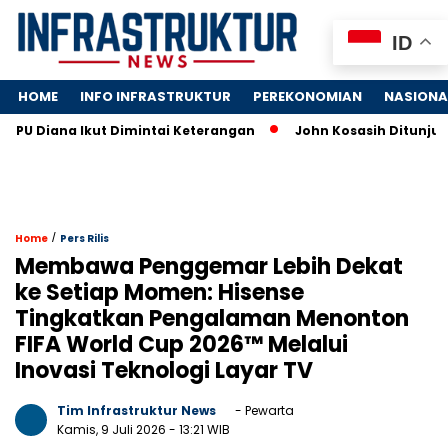
ID
HOME
INFO INFRASTRUKTUR
PEREKONOMIAN
NASIONA
 PU Diana Ikut Dimintai Keterangan
John Kosasih Ditunjuk 
/
Home
Pers Rilis
Membawa Penggemar Lebih Dekat
ke Setiap Momen: Hisense
Tingkatkan Pengalaman Menonton
FIFA World Cup 2026™ Melalui
Inovasi Teknologi Layar TV
Tim Infrastruktur News
- Pewarta
Kamis, 9 Juli 2026
- 13:21 WIB