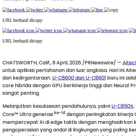
URL berhasil dicopy
URL berhasil dicopy
CHATSWORTH, Calif.
,
9 April, 2026
/PRNewswire/ —
Aitec
untuk aplikasi pertahanan dan luar angkasa. Hari ini 
dan kedirgantaraan.
U-C8600 dan U-C8601
baru ini ada
core hibrida dengan GPU berkinerja tinggi dan Neural Pr
sangat penting.
Melanjutkan kesuksesan pendahulunya, yakni
U-C850X
,
ke-14
Core™ Ultra generasi
dengan peningkatan kinerja CP
mempercepat AI di edge taktis dengan menghadirkan kone
pengoperasian yang andal di lingkungan yang paling ke