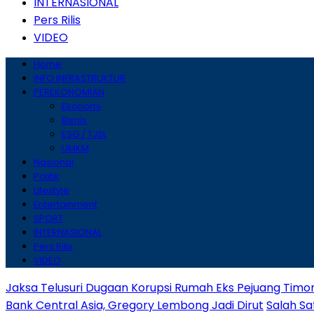
INTERNASIONAL
Pers Rilis
VIDEO
Home
INFO INFRASTRUKTUR
PEREKONOMIAN
Ekonomi
Bisnis
ESG / TJSL
UMKM
Nasional
Politik
Lifestyle
Entertainment
SPORT
INTERNASIONAL
Pers Rilis
VIDEO
Jaksa Telusuri Dugaan Korupsi Rumah Eks Pejuang Timo
Bank Central Asia, Gregory Lembong Jadi Dirut
Salah Sa