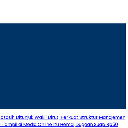
osasih Ditunjuk Wakil Dirut, Perkuat Struktur Manajemen
 Tampil di Media Online Itu Hemai
Dugaan Suap Rp50