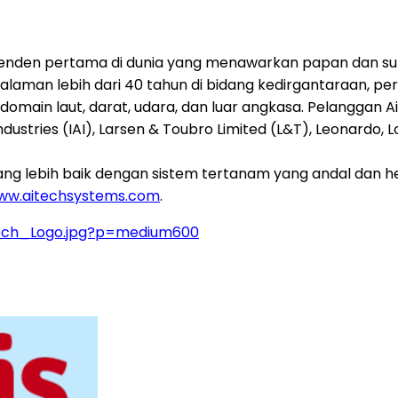
enden pertama di dunia yang menawarkan papan dan sub
galaman lebih dari 40 tahun di bidang kedirgantaraan, pe
domain laut, darat, udara, dan luar angkasa. Pelanggan Ai
ndustries (IAI), Larsen & Toubro Limited (L&T), Leonardo
lebih baik dengan sistem tertanam yang andal dan hem
ww.aitechsystems.com
.
tech_Logo.jpg?p=medium600