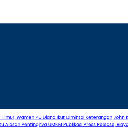
r Timur, Wamen PU Diana Ikut Dimintai Keterangan
John K
tu Alasan Pentingnya UMKM Publikasi Press Release, Biaya