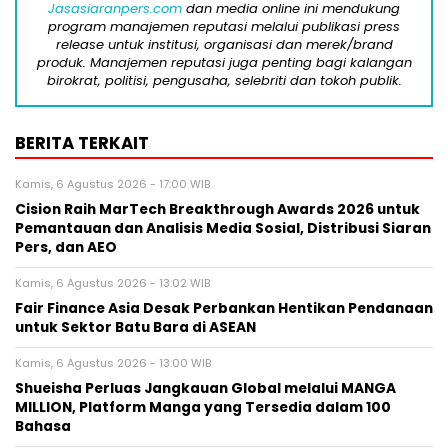
Jasasiaranpers.com
dan media online ini mendukung
program manajemen reputasi melalui publikasi press
release untuk institusi, organisasi dan merek/brand
produk. Manajemen reputasi juga penting bagi kalangan
birokrat, politisi, pengusaha, selebriti dan tokoh publik.
BERITA TERKAIT
Kamis, 6 Agustus 2026 - 17:00 WIB
Cision Raih MarTech Breakthrough Awards 2026 untuk
Pemantauan dan Analisis Media Sosial, Distribusi Siaran
Pers, dan AEO
Kamis, 6 Agustus 2026 - 13:02 WIB
Fair Finance Asia Desak Perbankan Hentikan Pendanaan
untuk Sektor Batu Bara di ASEAN
Kamis, 6 Agustus 2026 - 13:00 WIB
Shueisha Perluas Jangkauan Global melalui MANGA
MILLION, Platform Manga yang Tersedia dalam 100
Bahasa