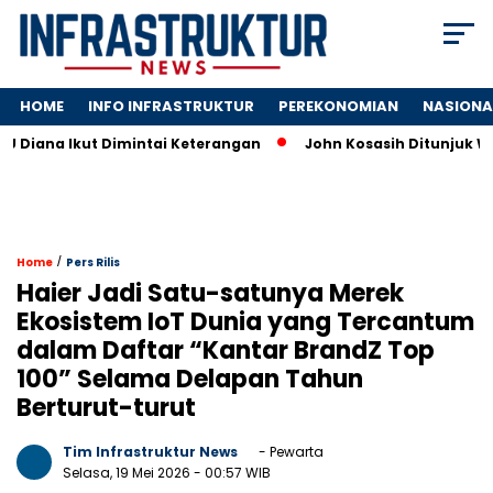
HOME
INFO INFRASTRUKTUR
PEREKONOMIAN
NASIONA
Ikut Dimintai Keterangan
John Kosasih Ditunjuk Wakil Dirut
/
Home
Pers Rilis
Haier Jadi Satu-satunya Merek
Ekosistem IoT Dunia yang Tercantum
dalam Daftar “Kantar BrandZ Top
100” Selama Delapan Tahun
Berturut-turut
Tim Infrastruktur News
- Pewarta
Selasa, 19 Mei 2026
- 00:57 WIB