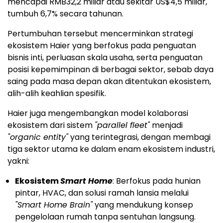
mencapai RMB32,2 miliar atau sekitar US$4,5 miliar,
tumbuh 6,7% secara tahunan.
Pertumbuhan tersebut mencerminkan strategi
ekosistem Haier yang berfokus pada penguatan
bisnis inti, perluasan skala usaha, serta penguatan
posisi kepemimpinan di berbagai sektor, sebab daya
saing pada masa depan akan ditentukan ekosistem,
alih-alih keahlian spesifik.
Haier juga mengembangkan model kolaborasi
ekosistem dari sistem
"parallel fleet"
menjadi
"organic entity"
yang terintegrasi, dengan membagi
tiga sektor utama ke dalam enam ekosistem industri,
yakni:
Ekosistem
Smart Home
: Berfokus pada hunian
pintar, HVAC, dan solusi ramah lansia melalui
"Smart Home Brain"
yang mendukung konsep
pengelolaan rumah tanpa sentuhan langsung.