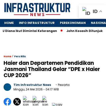
ID
HOME
INFO INFRASTRUKTUR
PEREKONOMIAN
NASIONA
Ikut Dimintai Keterangan
John Kosasih Ditunjuk Wakil Diru
/
Home
Pers Rilis
Haier dan Departemen Pendidikan
Jasmani Thailand Gelar “DPE x Haier
CUP 2026”
Tim Infrastruktur News
- Pewarta
Minggu, 24 Mei 2026
- 04:17 WIB