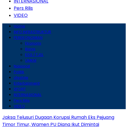
INTERNASIONAL
Pers Rilis
VIDEO
Home
INFO INFRASTRUKTUR
PEREKONOMIAN
Ekonomi
Bisnis
ESG / TJSL
UMKM
Nasional
Politik
Lifestyle
Entertainment
SPORT
INTERNASIONAL
Pers Rilis
VIDEO
Jaksa Telusuri Dugaan Korupsi Rumah Eks Pejuang
Timor Timur, Wamen PU Diana Ikut Dimintai