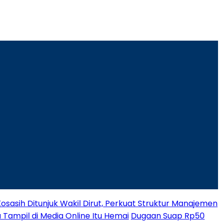
osasih Ditunjuk Wakil Dirut, Perkuat Struktur Manajemen
 Tampil di Media Online Itu Hemai
Dugaan Suap Rp50