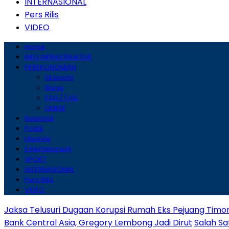
INTERNASIONAL
Pers Rilis
VIDEO
Home
INFO INFRASTRUKTUR
PEREKONOMIAN
Ekonomi
Bisnis
ESG / TJSL
UMKM
Nasional
Politik
Lifestyle
Entertainment
SPORT
INTERNASIONAL
Pers Rilis
VIDEO
Jaksa Telusuri Dugaan Korupsi Rumah Eks Pejuang Timo
Bank Central Asia, Gregory Lembong Jadi Dirut
Salah Sa