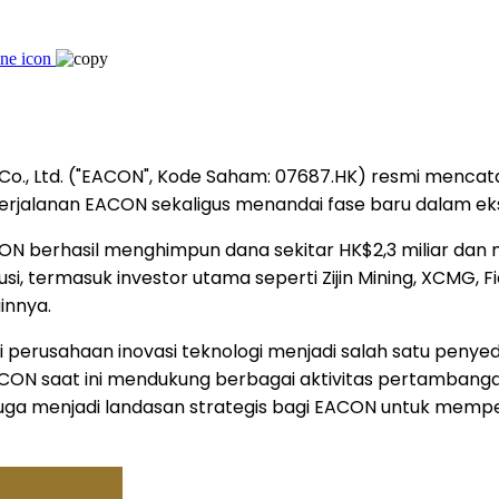
o., Ltd. ("EACON", Kode Saham: 07687.HK) resmi mencat
jalanan EACON sekaligus menandai fase baru dalam eksp
 berhasil menghimpun dana sekitar HK$2,3 miliar dan men
si, termasuk investor utama seperti Zijin Mining, XCMG, F
innya.
perusahaan inovasi teknologi menjadi salah satu penye
CON saat ini mendukung berbagai aktivitas pertambangan 
 juga menjadi landasan strategis bagi EACON untuk memp