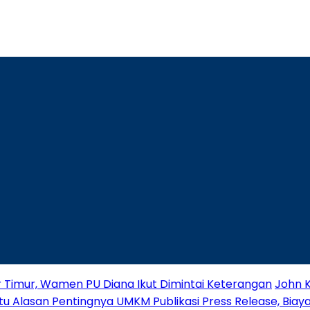
r Timur, Wamen PU Diana Ikut Dimintai Keterangan
John K
tu Alasan Pentingnya UMKM Publikasi Press Release, Biaya