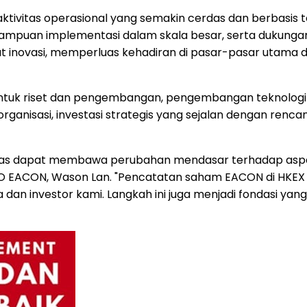
ktivitas operasional yang semakin cerdas dan berbasis 
mampuan implementasi dalam skala besar, serta dukunga
novasi, memperluas kehadiran di pasar-pasar utama dun
k riset dan pengembangan, pengembangan teknologi info
nisasi, investasi strategis yang sejalan dengan renca
as dapat membawa perubahan mendasar terhadap aspek k
s CEO EACON, Wason Lan. "Pencatatan saham EACON di HK
a dan investor kami. Langkah ini juga menjadi fondasi y