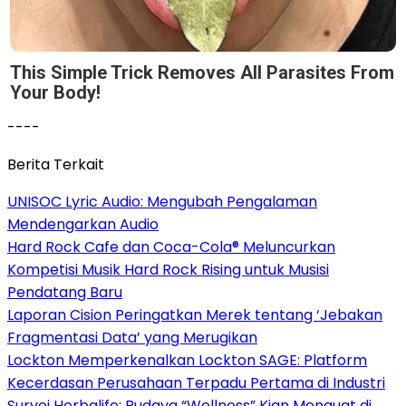
This Simple Trick Removes All Parasites From
Your Body!
----
Berita Terkait
UNISOC Lyric Audio: Mengubah Pengalaman
Mendengarkan Audio
Hard Rock Cafe dan Coca-Cola® Meluncurkan
Kompetisi Musik Hard Rock Rising untuk Musisi
Pendatang Baru
Laporan Cision Peringatkan Merek tentang ‘Jebakan
Fragmentasi Data’ yang Merugikan
Lockton Memperkenalkan Lockton SAGE: Platform
Kecerdasan Perusahaan Terpadu Pertama di Industri
Survei Herbalife: Budaya “Wellness” Kian Menguat di