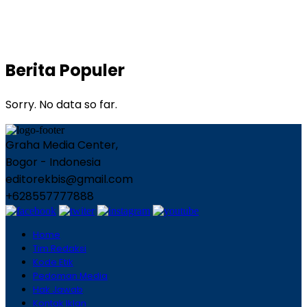
Berita Populer
Sorry. No data so far.
Graha Media Center,
Bogor - Indonesia
editorekbis@gmail.com
+628557777888
Home
Tim Redaksi
Kode Etik
Pedoman Media
Hak Jawab
Kontak Iklan