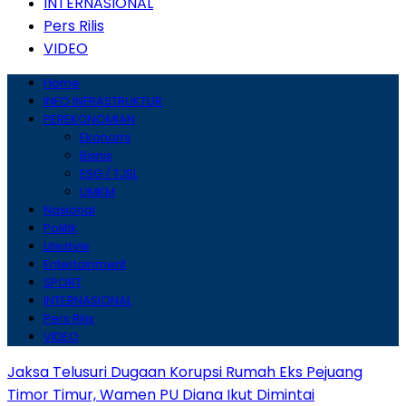
INTERNASIONAL
Pers Rilis
VIDEO
Home
INFO INFRASTRUKTUR
PEREKONOMIAN
Ekonomi
Bisnis
ESG / TJSL
UMKM
Nasional
Politik
Lifestyle
Entertainment
SPORT
INTERNASIONAL
Pers Rilis
VIDEO
Jaksa Telusuri Dugaan Korupsi Rumah Eks Pejuang
Timor Timur, Wamen PU Diana Ikut Dimintai