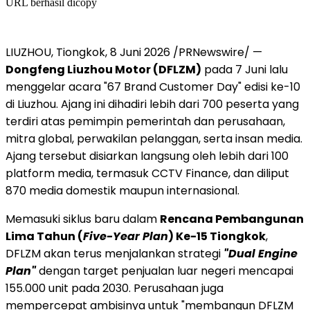
URL berhasil dicopy
LIUZHOU, Tiongkok, 8 Juni 2026 /PRNewswire/ —
Dongfeng Liuzhou Motor (DFLZM)
pada 7 Juni lalu
menggelar acara "67 Brand Customer Day" edisi ke-10
di Liuzhou. Ajang ini dihadiri lebih dari 700 peserta yang
terdiri atas pemimpin pemerintah dan perusahaan,
mitra global, perwakilan pelanggan, serta insan media.
Ajang tersebut disiarkan langsung oleh lebih dari 100
platform media, termasuk CCTV Finance, dan diliput
870 media domestik maupun internasional.
Memasuki siklus baru dalam
Rencana Pembangunan
Lima Tahun (
Five-Year Plan
) Ke-15 Tiongkok
,
DFLZM akan terus menjalankan strategi
"Dual Engine
Plan"
dengan target penjualan luar negeri mencapai
155.000 unit pada 2030. Perusahaan juga
mempercepat ambisinya untuk "membangun DFLZM