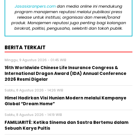
Jasasiaranpers.com
dan media online ini mendukung
program manajemen reputasi melalui publikasi press
release untuk institusi, organisasi dan merek/brand
produk. Manajemen reputasi juga penting bagi kalangan
birokrat, politisi, pengusaha, selebriti dan tokoh publik.
BERITA TERKAIT
Minggu, 9 Agustus 2026 - 01:45 WIB
16th Worldwide Chinese Life Insurance Congress &
International Dragon Award (IDA) Annual Conference
2026 Resmi Digelar
Sabtu, 8 Agustus 2026 - 14:26 WIB
Himel Hadirkan Visi Hunian Modern melalui Kampanye
Global “Dream Home”
Sabtu, 8 Agustus 2026 - 14:19 WIB
FAMILIARITÉ: Ketika Sinema dan Sastra Bertemu dalam
Sebuah Karya Puitis