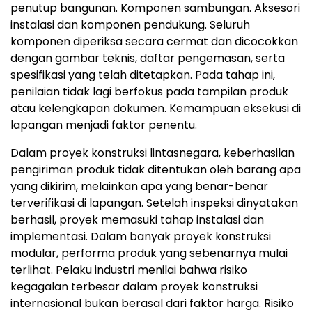
penutup bangunan
.
Komponen sambunga
n.
Aksesori
instalasi dan komponen pendukung
.
S
eluruh
komponen diperiksa secara cermat dan dicocokkan
dengan gambar teknis, daftar pengemasan, serta
spesifikasi yang telah ditetapkan
.
Pada tahap ini,
penilaian tidak lagi berfokus pada tampilan produk
atau kelengkapan dokumen. Kemampuan eksekusi di
lapangan menjadi faktor penentu.
Dalam proyek konstruksi lintasnegara, keberhasilan
pengiriman produk tidak ditentukan oleh barang apa
yang dikirim, melainkan apa yang benar-benar
terverifikasi di lapanga
n.
Setelah inspeksi dinyatakan
berhasil, proyek memasuki tahap instalasi dan
implementas
i.
Dalam banyak proyek konstruksi
modular, performa produk yang sebenarnya mulai
terlih
at. P
elaku industri menilai bahwa risiko
kegagalan terbesar dalam proyek konstruksi
internasional bukan berasal dari faktor harg
a.
Risiko