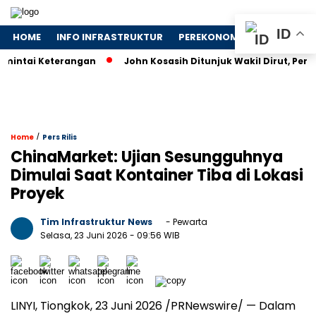
ID
HOME
INFO INFRASTRUKTUR
PEREKONOMIAN
NASIONA
i Keterangan
John Kosasih Ditunjuk Wakil Dirut, Perkuat St
/
Home
Pers Rilis
ChinaMarket: Ujian Sesungguhnya
Dimulai Saat Kontainer Tiba di Lokasi
Proyek
Tim Infrastruktur News
- Pewarta
Selasa, 23 Juni 2026
- 09:56 WIB
LINYI, Tiongkok, 23 Juni 2026 /PRNewswire/ — Dalam