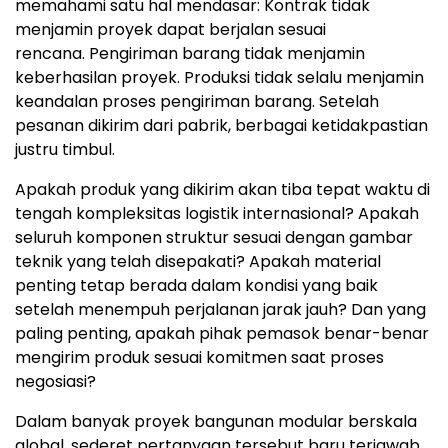
memahami satu hal mendas
ar: K
ontrak tidak
menjamin proyek dapat berjalan sesuai
rencana.
P
engiriman barang tidak menjamin
keberhasilan proye
k. P
roduksi tidak selalu menjamin
keandalan proses pengiriman baran
g. S
etelah
pesanan dikirim dari pabrik, berbagai ketidakpastian
justru timbul.
Apakah produk yang dikirim akan tiba tepat waktu di
tengah kompleksitas logistik internasion
al?
Apakah
seluruh komponen struktur sesuai dengan gambar
teknik yang telah disepakati?
Ap
akah material
penting tetap berada dalam kondisi yang baik
setelah menempuh perjalanan jarak jauh
? Dan
yang
paling penting, apakah pihak pemasok benar-benar
mengirim produk sesuai komitmen saat proses
negosiasi?
Dalam banyak proyek bangunan modular berskala
global, sederet pertanyaan tersebut baru terjawab