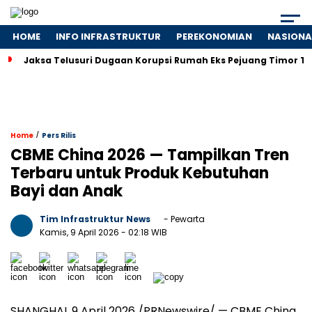
HOME
INFO INFRASTRUKTUR
PEREKONOMIAN
NASIONA
Jaksa Telusuri Dugaan Korupsi Rumah Eks Pejuang Timor T
/
Home
Pers Rilis
CBME China 2026 — Tampilkan Tren
Terbaru untuk Produk Kebutuhan
Bayi dan Anak
Tim Infrastruktur News
- Pewarta
Kamis, 9 April 2026
- 02:18 WIB
SHANGHAI
,
9 April 2026
/PRNewswire/ — CBME China,