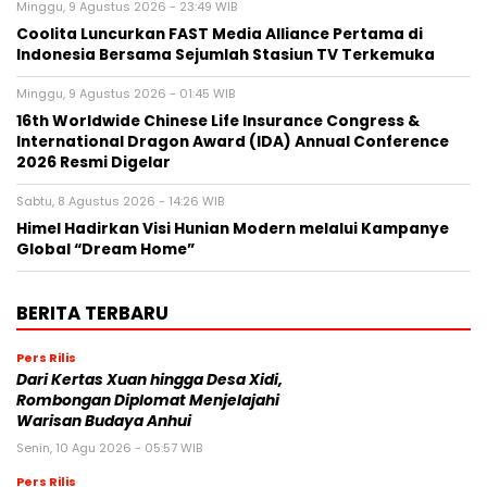
Minggu, 9 Agustus 2026 - 23:49 WIB
Coolita Luncurkan FAST Media Alliance Pertama di
Indonesia Bersama Sejumlah Stasiun TV Terkemuka
Minggu, 9 Agustus 2026 - 01:45 WIB
16th Worldwide Chinese Life Insurance Congress &
International Dragon Award (IDA) Annual Conference
2026 Resmi Digelar
Sabtu, 8 Agustus 2026 - 14:26 WIB
Himel Hadirkan Visi Hunian Modern melalui Kampanye
Global “Dream Home”
BERITA TERBARU
Pers Rilis
Dari Kertas Xuan hingga Desa Xidi,
Rombongan Diplomat Menjelajahi
Warisan Budaya Anhui
Senin, 10 Agu 2026 - 05:57 WIB
Pers Rilis