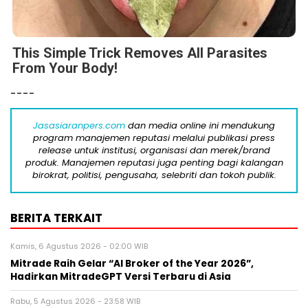
This Simple Trick Removes All Parasites
From Your Body!
----
Jasasiaranpers.com
dan media online ini mendukung
program manajemen reputasi melalui publikasi press
release untuk institusi, organisasi dan merek/brand
produk. Manajemen reputasi juga penting bagi kalangan
birokrat, politisi, pengusaha, selebriti dan tokoh publik.
BERITA TERKAIT
Kamis, 6 Agustus 2026 - 02:00 WIB
Mitrade Raih Gelar “AI Broker of the Year 2026”,
Hadirkan MitradeGPT Versi Terbaru di Asia
Rabu, 5 Agustus 2026 - 23:58 WIB