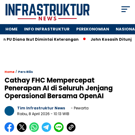
HOME
INFO INFRASTRUKTUR
PEREKONOMIAN
NASIONA
iana Ikut Dimintai Keterangan
John Kosasih Ditunjuk Wakil 
/
Home
Pers Rilis
Cathay FHC Mempercepat
Penerapan AI di Seluruh Jenjang
Operasional Bersama OpenAI
Tim Infrastruktur News
- Pewarta
Rabu, 8 April 2026
- 10:13 WIB