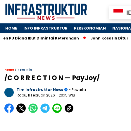
I
HOME
INFO INFRASTRUKTUR
PEREKONOMIAN
NASIONA
 Diana Ikut Dimintai Keterangan
John Kosasih Ditunjuk Wak
/
Home
Pers Rilis
/C O R R E C T I O N — PayJoy/
Tim Infrastruktur News
- Pewarta
Rabu, 11 Februari 2026
- 20:15 WIB