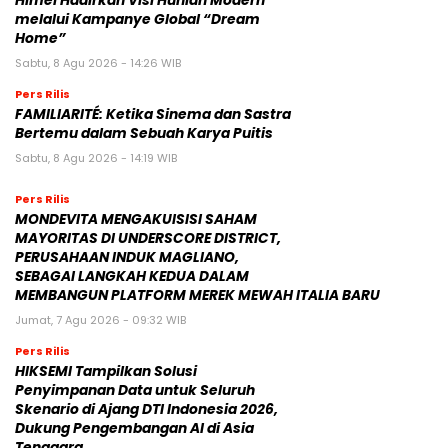
Himel Hadirkan Visi Hunian Modern
melalui Kampanye Global “Dream
Home”
Sabtu, 8 Agu 2026 - 14:26 WIB
Pers Rilis
FAMILIARITÉ: Ketika Sinema dan Sastra
Bertemu dalam Sebuah Karya Puitis
Sabtu, 8 Agu 2026 - 14:19 WIB
Pers Rilis
MONDEVITA MENGAKUISISI SAHAM
MAYORITAS DI UNDERSCORE DISTRICT,
PERUSAHAAN INDUK MAGLIANO,
SEBAGAI LANGKAH KEDUA DALAM
MEMBANGUN PLATFORM MEREK MEWAH ITALIA BARU
Jumat, 7 Agu 2026 - 09:32 WIB
Pers Rilis
HIKSEMI Tampilkan Solusi
Penyimpanan Data untuk Seluruh
Skenario di Ajang DTI Indonesia 2026,
Dukung Pengembangan AI di Asia
Tenggara