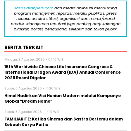
Jasasiaranpers.com
dan media online ini mendukung
program manajemen reputasi melalui publikasi press
release untuk institusi, organisasi dan merek/brand
produk. Manajemen reputasi juga penting bagi kalangan
birokrat, politisi, pengusaha, selebriti dan tokoh publik.
BERITA TERKAIT
Minggu, 9 Agustus 2026 - 01:45 WIB
16th Worldwide Chinese Life Insurance Congress &
International Dragon Award (IDA) Annual Conference
2026 Resmi Digelar
Sabtu, 8 Agustus 2026 - 14:26 WIB
Himel Hadirkan Visi Hunian Modern melalui Kampanye
Global “Dream Home”
Sabtu, 8 Agustus 2026 - 14:19 WIB
FAMILIARITÉ: Ketika Sinema dan Sastra Bertemu dalam
Sebuah Karya Puitis