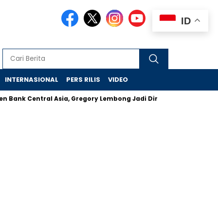
ID
INTERNASIONAL
PERS RILIS
VIDEO
tral Asia, Gregory Lembong Jadi Dirut
Salah Satu Alasan Pe