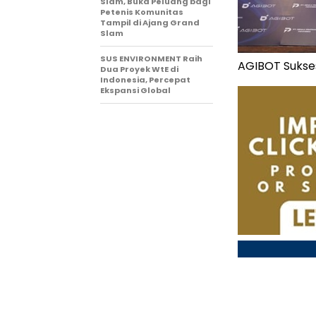
Slam, Buka Peluang bagi
Petenis Komunitas
Tampil di Ajang Grand
Slam
SUS ENVIRONMENT Raih
AGIBOT Sukses
Dua Proyek WtE di
Indonesia, Percepat
Ekspansi Global