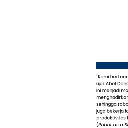
"Kami berteri
ujar Abel Den
ini menjadi m
menghadirkan 
sehingga robo
juga bekerja 
produktivita
(
Robot as a S