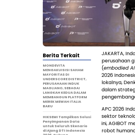
JAKARTA, Indo
Berita Terkait
perusahaan g
MONDEVITA
(
embodied AI
MENGAKUISISI SAHAM
2026 Indonesi
MAYORITAS DI
UNDERSCORE DISTRICT,
lokalnya, Den
PERUSAHAAN INDUK
MAGLIANO, SEBAGAI
dalam strateg
LANGKAH KEDUA DALAM
pengembangan 
MEMBANGUN PLATFORM
MEREK MEWAH ITALIA
BARU
APC 2026 Indon
sektor teknolo
HIKSEMI Tampilkan Solusi
Penyimpanan Data
ini, AGIBOT m
untuk Seluruh Skenario
robot humanoi
di Ajang DTI Indonesia
2026, Dukung