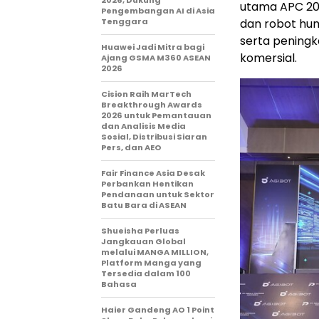
utama APC 20
Pengembangan AI di Asia
Tenggara
dan robot hum
serta peningka
Huawei Jadi Mitra bagi
komersial.
Ajang GSMA M360 ASEAN
2026
Cision Raih MarTech
Breakthrough Awards
2026 untuk Pemantauan
dan Analisis Media
Sosial, Distribusi Siaran
Pers, dan AEO
Fair Finance Asia Desak
Perbankan Hentikan
Pendanaan untuk Sektor
Batu Bara di ASEAN
Shueisha Perluas
Jangkauan Global
melalui MANGA MILLION,
Platform Manga yang
Tersedia dalam 100
Bahasa
Haier Gandeng AO 1 Point