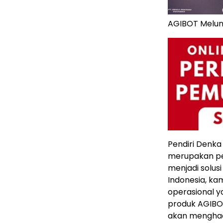
AGIBOT Melun
Pendiri Denka
merupakan per
menjadi solus
Indonesia, kam
operasional ya
produk AGIBOT
akan menghad