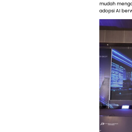
mudah mengak
adopsi AI berw